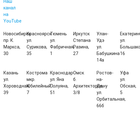
Наш
канал
на
YouTube
Новосибирск
Красноярск
Тюмень
Иркутск
Улан-
Екатерин
пр. К.
ул.
ул.
Степана
Удэ
ул.
Маркса,
Сурикова,
Фабричная,
Разина,
ул.
Большако
30
35
1
27
Бабушкина
16
14а
Казань
Кострома
Краснодар
Омск
Ростов-
Уфа
ул.
мкр.
ул. Яна
б.
на-
ул.
Хороводная,
Юбилейный,
Полуяна,
Архитекторов,
Дону
Обская,
39
7
51
3/8
ул.
5
Орбитальная,
66б