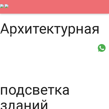
8-800-707-607-9
led@nightlight.ru
Архитектурная
Заказать звонок
Главная
Новости
Статьи
Архитектурная подсветка
Медиафасады
Светильники
Видео
Контакты
подсветка
зданий