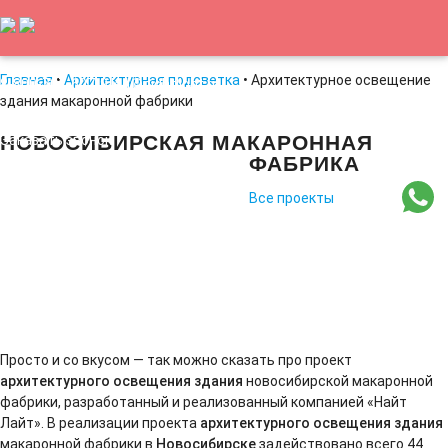
Главная
•
Архитектурная подсветка
• Архитектурное освещение
8-800-707-607-9
led@nightlight.ru
здания макаронной фабрики
НОВОСИБИРСКАЯ МАКАРОННАЯ
Заказать звонок
ФАБРИКА
Главная
Новости
Статьи
Все проекты
Архитектурная подсветка
Медиафасады
Светильники
Видео
Контакты
Просто и со вкусом — так можно сказать про проект
архитектурного освещения здания
новосибирской макаронной
фабрики, разработанный и реализованный компанией «Найт
Лайт». В реализации проекта
архитектурного освещения здания
макаронной фабрики в
Новосибирске
задействовано всего 44