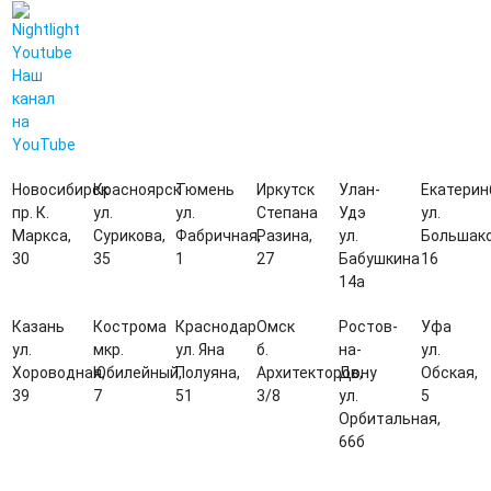
Наш
канал
на
YouTube
Новосибирск
Красноярск
Тюмень
Иркутск
Улан-
Екатерин
пр. К.
ул.
ул.
Степана
Удэ
ул.
Маркса,
Сурикова,
Фабричная,
Разина,
ул.
Большако
30
35
1
27
Бабушкина
16
14а
Казань
Кострома
Краснодар
Омск
Ростов-
Уфа
ул.
мкр.
ул. Яна
б.
на-
ул.
Хороводная,
Юбилейный,
Полуяна,
Архитекторов,
Дону
Обская,
39
7
51
3/8
ул.
5
Орбитальная,
66б