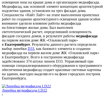
освещение ниш на крыше дома и организацию медиафасада.
Медиафасад, как основной элемент концепции архитектурной
подсветки здания, установлен на трех фасадах дома.
Специалисты «Найт Лайт» на этапе выполнения проектных
работ по созданию архитектурного освещения здания особое
внимание уделили влиянию работы медиафасада
на близстоящие жилые дома. Был выполнен
светотехнический расчет, определивший освещенность
фасадов соседних домов, в результате работы
медиафасада
на первом жилом доме ЖК «Ольховский парк»
в
Екатеринбурге
. Результаты данного расчета определили
выбор линейки
D33
, как базового элемента в создании
медиафасада на первом жилом доме ЖК «Ольховский парк»
в Екатеринбурге. Всего в построении медиафасада
задействовано 374 штуки линеек D33. Управляемый при
помощи специализированного оборудования и программного
обеспечения медиафасад создает красивые световые картины
на здании, выгодно выделяя его на фоне городских построек
Екатеринбурга.
Линейка медиафасада LD22
•