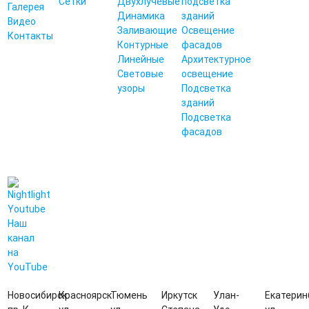
Сетки
Двухлучевые
подсветка
Галерея
Динамика
зданий
Видео
Заливающие
Освещение
Контакты
Контурные
фасадов
Линейные
Архитектурное
Световые
освещение
узоры
Подсветка
зданий
Подсветка
фасадов
Наш
канал
на
YouTube
Новосибирск
Красноярск
Тюмень
Иркутск
Улан-
Екатерин