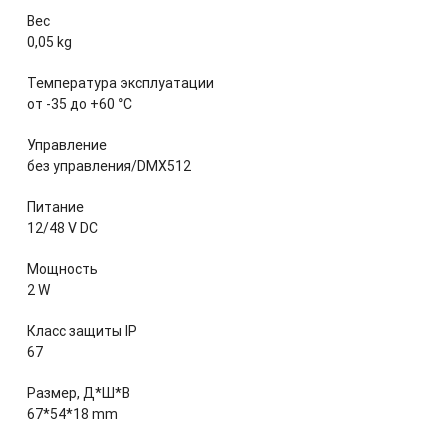
Вес
0,05 kg
Температура эксплуатации
от -35 до +60 °С
Управление
без управления/DMX512
Питание
12/48 V DC
Мощность
2 W
Класс защиты IP
67
Размер, Д*Ш*В
67*54*18 mm