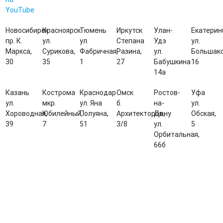
YouTube
Новосибирск
Красноярск
Тюмень
Иркутск
Улан-
Екатерин
пр. К.
ул.
ул.
Степана
Удэ
ул.
Маркса,
Сурикова,
Фабричная,
Разина,
ул.
Большако
30
35
1
27
Бабушкина
16
14а
Казань
Кострома
Краснодар
Омск
Ростов-
Уфа
ул.
мкр.
ул. Яна
б.
на-
ул.
Хороводная,
Юбилейный,
Полуяна,
Архитекторов,
Дону
Обская,
39
7
51
3/8
ул.
5
Орбитальная,
66б