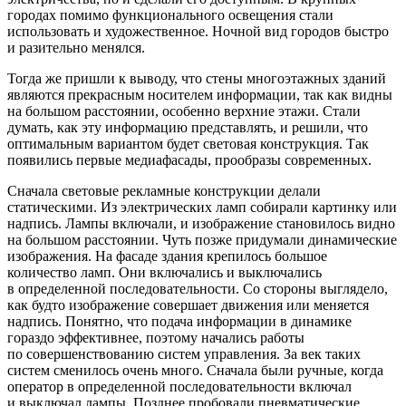
городах помимо функционального освещения стали
использовать и художественное. Ночной вид городов быстро
и разительно менялся.
Тогда же пришли к выводу, что стены многоэтажных зданий
являются прекрасным носителем информации, так как видны
на большом расстоянии, особенно верхние этажи. Стали
думать, как эту информацию представлять, и решили, что
оптимальным вариантом будет световая конструкция. Так
появились первые медиафасады, прообразы современных.
Сначала световые рекламные конструкции делали
статическими. Из электрических ламп собирали картинку или
надпись. Лампы включали, и изображение становилось видно
на большом расстоянии. Чуть позже придумали динамические
изображения. На фасаде здания крепилось большое
количество ламп. Они включались и выключались
в определенной последовательности. Со стороны выглядело,
как будто изображение совершает движения или меняется
надпись. Понятно, что подача информации в динамике
гораздо эффективнее, поэтому начались работы
по совершенствованию систем управления. За век таких
систем сменилось очень много. Сначала были ручные, когда
оператор в определенной последовательности включал
и выключал лампы. Позднее пробовали пневматические