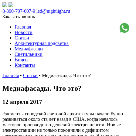
8-800-707-607-9
led@nightlight.ru
Заказать звонок
Главная
Новости
Статьи
Архитектурная подсветка
Медиафасады
Светильники
Видео
Контакты
Главная
•
Статьи
• Медиафасады. Что это?
Медиафасады. Что это?
12 апреля 2017
Элементы городской световой архитектуры начали бурно
развиваться около ста лет назад в США, когда началось
массовое производство дешевой электроэнергии. Новые
электростанции не только покончили с дефицитом
электричества, но и сделали его доступным. В крупных