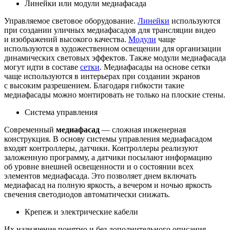
Линейки или модули медиафасада
Управляемое световое оборудование.
Линейки
используются
при создании уличных медиафасадов для трансляции видео
и изображений высокого качества.
Модули
чаще
используются в художественном освещении для организации
динамических световых эффектов. Также модули медиафасада
могут идти в составе
сетки
. Медиафасады на основе сетки
чаще используются в интерьерах при создании экранов
с высоким разрешением. Благодаря гибкости такие
медиафасады можно монтировать не только на плоские стены.
Система управления
Современный
медиафасад
— сложная инженерная
конструкция. В основу системы управления медиафасадом
входят контроллеры, датчики. Контроллеры реализуют
заложенную программу, а датчики посылают информацию
об уровне внешней освещенности и о состоянии всех
элементов медиафасада. Это позволяет днем включать
медиафасад на полную яркость, а вечером и ночью яркость
свечения светодиодов автоматически снижать.
Крепеж и электрические кабели
Их назначение понятно и без дополнительного описания.