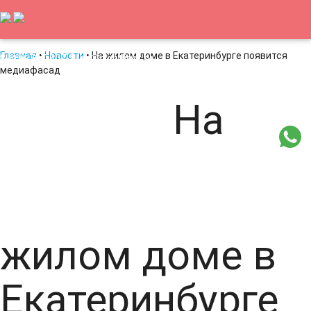
Главная
•
Новости
• На жилом доме в Екатеринбурге появится
8-800-707-607-9
led@nightlight.ru
медиафасад
Заказать звонок
На
Главная
Новости
Статьи
Архитектурная подсветка
Медиафасады
Светильники
Видео
Контакты
жилом доме в
Екатеринбурге