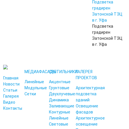
Подсветка
градирен
Затонской ТЭЦ
в г. Уфа
Подсветка
градирен
Затонской ТЭЦ
в г. Уфа
МЕДИАФАСАДЫ
СВЕТИЛЬНИКИ
ГАЛЕРЕЯ
ПРОЕКТОВ
Главная
Линейные
Акцентные
Новости
Модульные
Грунтовые
Архитектурная
Статьи
Сетки
Двухлучевые
подсветка
Галерея
Динамика
зданий
Видео
Заливающие
Освещение
Контакты
Контурные
фасадов
Линейные
Архитектурное
Световые
освещение