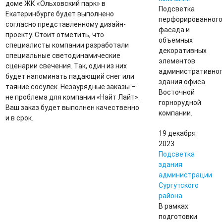
доме ЖК «Ольховский парк» в
Подсветка
Екатеринбурге будет выполнено
перфорированног
согласно представленному дизайн-
фасада и
проекту. Стоит отметить, что
объемных
специалисты компании разработали
декоративных
специальные светодинамические
элементов
сценарии свечения. Так, один из них
административно
будет напоминать падающий снег или
здания офиса
таяние сосулек. Незаурядные заказы –
Восточной
не проблема для компании «Найт Лайт».
горнорудной
Ваш заказ будет выполнен качественно
компании.
и в срок.
19 декабря
2023
Подсветка
здания
администрации
Сургутского
района
В рамках
подготовки