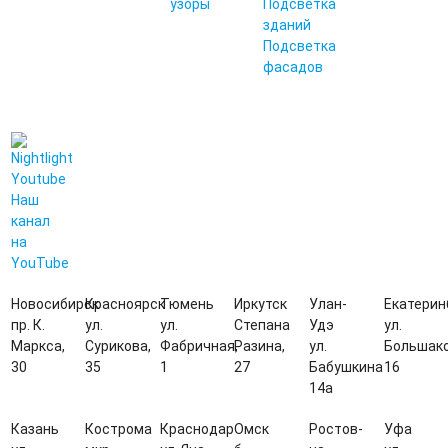
узоры
Подсветка
зданий
Подсветка
фасадов
Наш
канал
на
YouTube
Новосибирск
Красноярск
Тюмень
Иркутск
Улан-
Екатерин
пр. К.
ул.
ул.
Степана
Удэ
ул.
Маркса,
Сурикова,
Фабричная,
Разина,
ул.
Большако
30
35
1
27
Бабушкина
16
14а
Казань
Кострома
Краснодар
Омск
Ростов-
Уфа