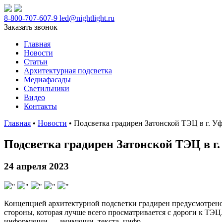
8-800-707-607-9
led@nightlight.ru
Заказать звонок
Главная
Новости
Статьи
Архитектурная подсветка
Медиафасады
Светильники
Видео
Контакты
Главная
•
Новости
• Подсветка градирен Затонской ТЭЦ в г. У
Подсветка градирен Затонской ТЭЦ в г
24 апреля 2023
"
"
"
"
"
Концепцией архитектурной подсветки градирен предусмотрено
стороны, которая лучше всего просматривается с дороги к ТЭ
информации — анимации, текста, цифр.