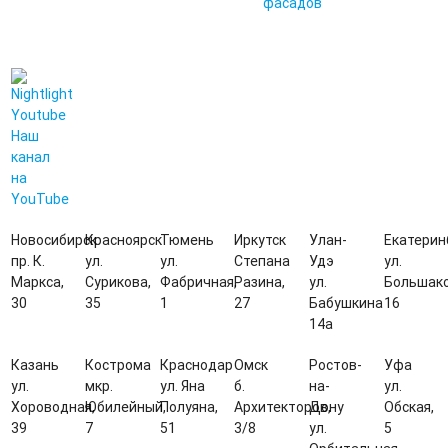
фасадов
Наш
канал
на
YouTube
Новосибирск
Красноярск
Тюмень
Иркутск
Улан-
Екатерин
пр. К.
ул.
ул.
Степана
Удэ
ул.
Маркса,
Сурикова,
Фабричная,
Разина,
ул.
Большако
30
35
1
27
Бабушкина
16
14а
Казань
Кострома
Краснодар
Омск
Ростов-
Уфа
ул.
мкр.
ул. Яна
б.
на-
ул.
Хороводная,
Юбилейный,
Полуяна,
Архитекторов,
Дону
Обская,
39
7
51
3/8
ул.
5