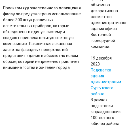
объемных
Проектом
художественного освещения
декоративных
фасадов
предусмотрено использование
элементов
более 300 штук различных
административног
осветительных приборов, которые
здания офиса
объединены в единую систему и
Восточной
создают привлекательную световую
горнорудной
композицию. Лаконичная локальная
компании.
засветка фасадных поверхностей
представит здание в абсолютно новом
19 декабря
образе, который непременно привлечет
2023
внимание гостей и жителей города.
Подсветка
здания
администрации
Сургутского
района
В рамках
подготовки
к празднованию
100-летнего
юбилея района