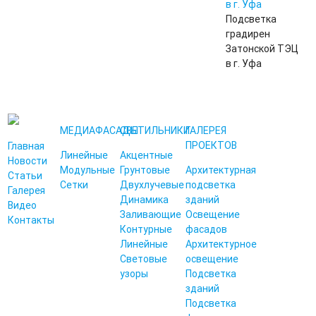
в г. Уфа
Подсветка
градирен
Затонской ТЭЦ
в г. Уфа
МЕДИАФАСАДЫ
СВЕТИЛЬНИКИ
ГАЛЕРЕЯ
ПРОЕКТОВ
Главная
Линейные
Акцентные
Новости
Модульные
Грунтовые
Архитектурная
Статьи
Сетки
Двухлучевые
подсветка
Галерея
Динамика
зданий
Видео
Заливающие
Освещение
Контакты
Контурные
фасадов
Линейные
Архитектурное
Световые
освещение
узоры
Подсветка
зданий
Подсветка