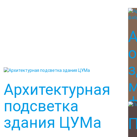
А
о
з
м
Архитектурная
ф
подсветка
здания ЦУМа
П
Нов