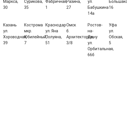
Маркса,
Сурикова,
Фабричная,
Разина,
ул.
Большако
30
35
1
27
Бабушкина
16
14а
Казань
Кострома
Краснодар
Омск
Ростов-
Уфа
ул.
мкр.
ул. Яна
б.
на-
ул.
Хороводная,
Юбилейный,
Полуяна,
Архитекторов,
Дону
Обская,
39
7
51
3/8
ул.
5
Орбитальная,
66б