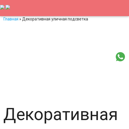
Главная
»
Декоративная уличная подсветка
8-800-707-607-9
led@nightlight.ru
Заказать звонок
Главная
Новости
Статьи
Архитектурная подсветка
Медиафасады
Светильники
Видео
Контакты
Декоративная