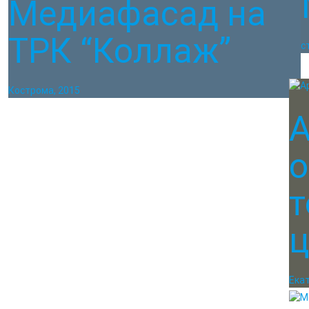
“
Медиафасад на
ТРК “Коллаж”
Кос
Кострома, 2015
А
о
т
ц
Екат