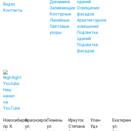
Динамика
зданий
Видео
Заливающие
Освещение
Контакты
Контурные
фасадов
Линейные
Архитектурное
Световые
освещение
узоры
Подсветка
зданий
Подсветка
фасадов
Наш
канал
на
YouTube
Новосибирск
Красноярск
Тюмень
Иркутск
Улан-
Екатерин
пр. К.
ул.
ул.
Степана
Удэ
ул.