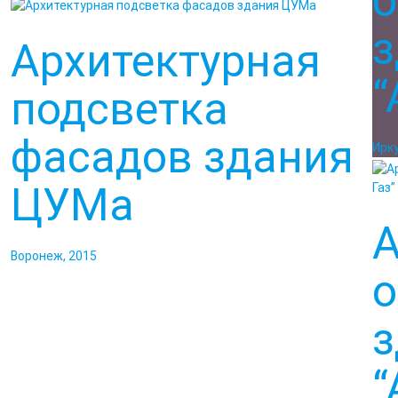
о
з
Архитектурная
“
подсветка
фасадов здания
Ирку
ЦУМа
А
Воронеж, 2015
о
з
“